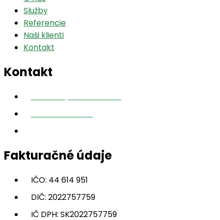
Služby
Referencie
Naši klienti
Kontakt
Kontakt
Žižkova 4, Košice 040 01
+421 910 174 276
office@ingluma.sk
Fakturačné údaje
IČO: 44 614 951
DIČ: 2022757759
IČ DPH: SK2022757759