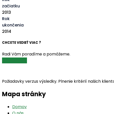
začiatku
2013
Rok
ukončenia
2014
CHCETE VEDIEŤ VIAC ?
Radi Vám poradíme a pomôžeme.
Kontaktovať
Požiadavky verzus výsledky. Plnenie kritérií našich kli
Mapa stránky
Domov
O nás