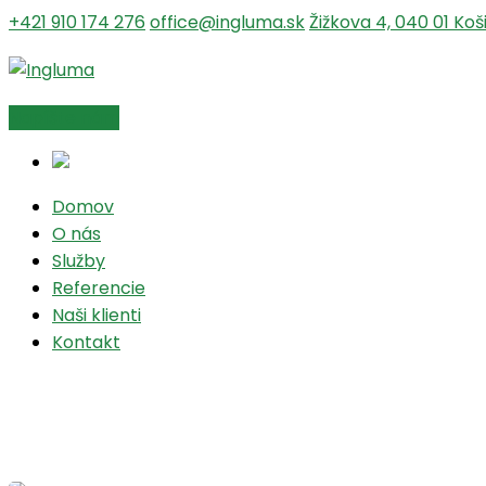
+421 910 174 276
office@ingluma.sk
Žižkova 4, 040 01 Koš
Napíšte nám
Domov
O nás
Služby
Referencie
Naši klienti
Kontakt
Vedenie 2×400 kV Horná Žd
Domov
Stavby
Vedenie 2×400 kV Horná Ždaňa – lokalita