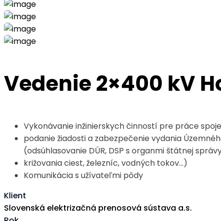
Vedenie 2×400 kV Ho
Vykonávanie inžinierskych činností pre práce spoje
podanie žiadosti a zabezpečenie vydania Územnéh
(odsúhlasovanie DÚR, DSP s organmi štátnej správy
križovania ciest, železníc, vodných tokov…)
Komunikácia s užívateľmi pôdy
Klient
Slovenská elektrizačná prenosová sústava a.s.
Rok